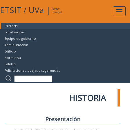
ETSIT
/
UVa
|
Acceso
Expan
Intranet
naveg
Historia
Localización
Equipo de gobierno
Administración
Edificio
Normativa
Calidad
Felicitaciones, quejas y sugerencias
HISTORIA
Presentación