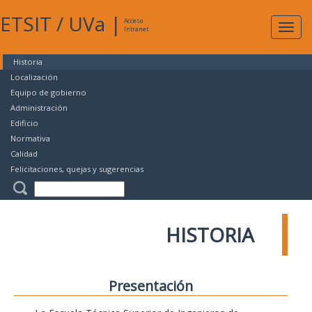
ETSIT
/
UVa
|
Acceso
Expan
Intranet
naveg
Historia
Localización
Equipo de gobierno
Administración
Edificio
Normativa
Calidad
Felicitaciones, quejas y sugerencias
HISTORIA
Presentación