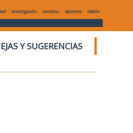
dad
investigación
servicios
alumnos
tablón
UEJAS Y SUGERENCIAS