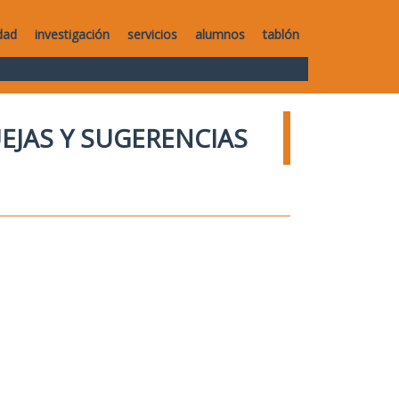
dad
investigación
servicios
alumnos
tablón
UEJAS Y SUGERENCIAS