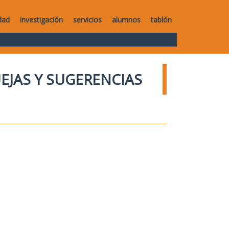
dad
investigación
servicios
alumnos
tablón
UEJAS Y SUGERENCIAS