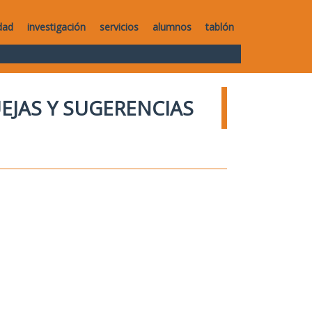
dad
investigación
servicios
alumnos
tablón
UEJAS Y SUGERENCIAS