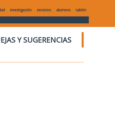
dad
investigación
servicios
alumnos
tablón
UEJAS Y SUGERENCIAS