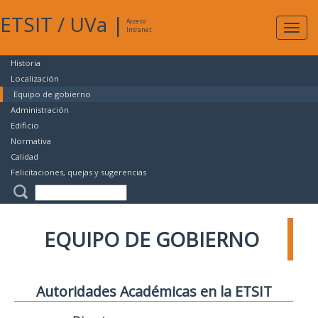
ETSIT
/
UVa
|
Acceso
Expan
Intranet
naveg
Historia
Localización
Equipo de gobierno
Administración
Edificio
Normativa
Calidad
Felicitaciones, quejas y sugerencias
EQUIPO DE GOBIERNO
Autoridades Académicas en la ETSIT