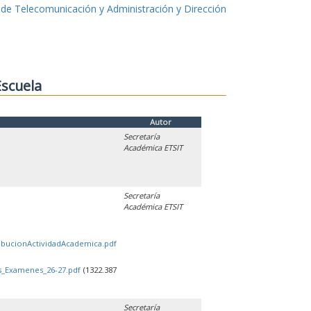
 de Telecomunicación y Administración y Dirección
Escuela
Autor
Secretaría
Académica ETSIT
Secretaría
Académica ETSIT
ribucionActividadAcademica.pdf
os_Examenes_26-27.pdf
(1322.387
Secretaría