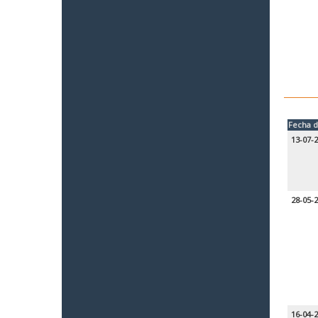
Fecha d
13-07-
28-05-
16-04-