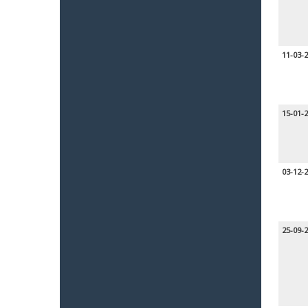
11-03-
15-01-
03-12-
25-09-