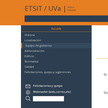
ETSIT
/
UVa
|
Acceso
Intranet
Escuela
Historia
Localización
Equipo de gobierno
Administración
Edificio
Normativa
Calidad
Felicitaciones, quejas y sugerencias
Sr
Felicitaciones y quejas
Webmaster (web,correo,etc)
Sr