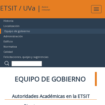
ETSIT
/
UVa
|
Acceso
Expan
Intranet
naveg
Historia
Localización
Equipo de gobierno
Administración
Edificio
Normativa
Calidad
Felicitaciones, quejas y sugerencias
EQUIPO DE GOBIERNO
Autoridades Académicas en la ETSIT