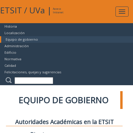
ETSIT
/
UVa
|
Acceso
Expan
Intranet
naveg
Historia
Localización
Equipo de gobierno
Administración
Edificio
Normativa
Calidad
Felicitaciones, quejas y sugerencias
EQUIPO DE GOBIERNO
Autoridades Académicas en la ETSIT