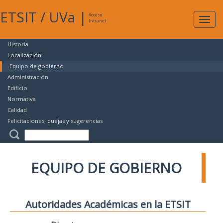
ETSIT
/
UVa
|
Acceso
Expan
Intranet
naveg
Historia
Localización
Equipo de gobierno
Administración
Edificio
Normativa
Calidad
Felicitaciones, quejas y sugerencias
EQUIPO DE GOBIERNO
Autoridades Académicas en la ETSIT