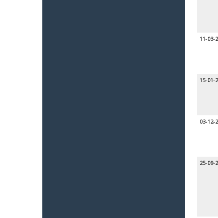
11-03-
15-01-
03-12-
25-09-