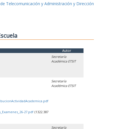
 de Telecomunicación y Administración y Dirección
Escuela
Autor
Secretaría
Académica ETSIT
Secretaría
Académica ETSIT
ribucionActividadAcademica.pdf
os_Examenes_26-27.pdf
(1322.387
Secretaría