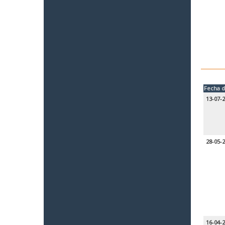
Fecha d
13-07-
28-05-
16-04-