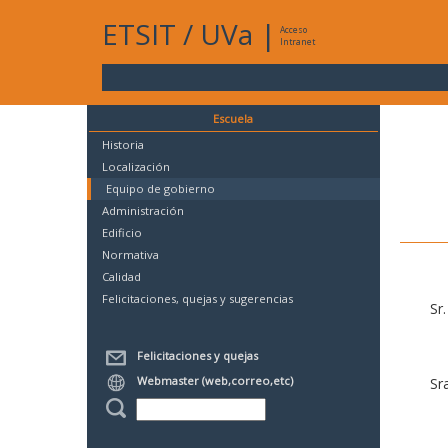
ETSIT
/
UVa
|
Acceso
Intranet
Escuela
Historia
Localización
Equipo de gobierno
Administración
Edificio
Normativa
Calidad
Felicitaciones, quejas y sugerencias
Sr
Felicitaciones y quejas
Webmaster (web,correo,etc)
Sr