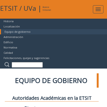
ETSIT
/
UVa
|
Acceso
Expan
Intranet
naveg
Historia
Localización
Equipo de gobierno
Administración
Edificio
Normativa
Calidad
Felicitaciones, quejas y sugerencias
EQUIPO DE GOBIERNO
Autoridades Académicas en la ETSIT