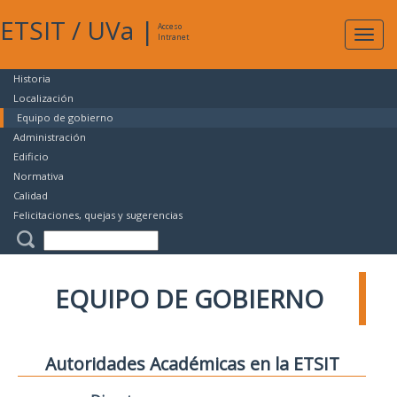
ETSIT
/
UVa
|
Acceso
Expan
Intranet
naveg
Historia
Localización
Equipo de gobierno
Administración
Edificio
Normativa
Calidad
Felicitaciones, quejas y sugerencias
EQUIPO DE GOBIERNO
Autoridades Académicas en la ETSIT