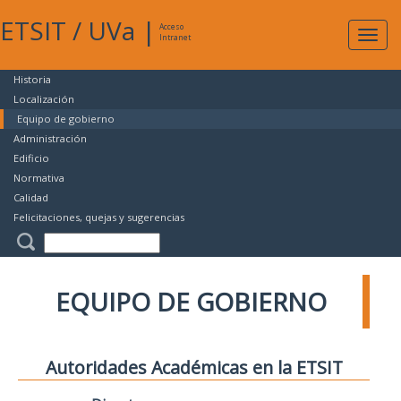
ETSIT
/
UVa
|
Acceso
Expan
Intranet
naveg
Historia
Localización
Equipo de gobierno
Administración
Edificio
Normativa
Calidad
Felicitaciones, quejas y sugerencias
EQUIPO DE GOBIERNO
Autoridades Académicas en la ETSIT