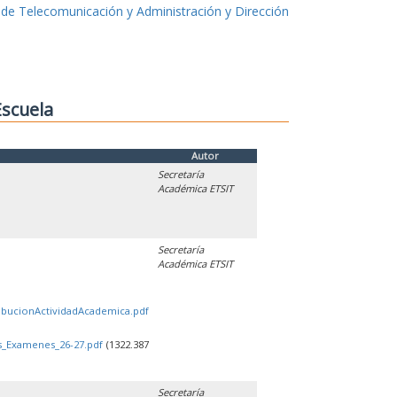
 de Telecomunicación y Administración y Dirección
Escuela
Autor
Secretaría
Académica ETSIT
Secretaría
Académica ETSIT
ribucionActividadAcademica.pdf
os_Examenes_26-27.pdf
(1322.387
Secretaría