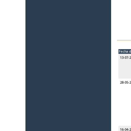
Fecha d
13-07-
28-05-
16-04-