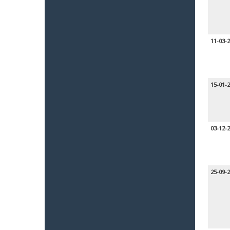
11-03-
15-01-
03-12-
25-09-