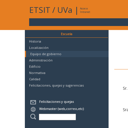
ETSIT
/
UVa
|
Acceso
Intranet
Escuela
Historia
Localización
Equipo de gobierno
Administración
Edificio
Normativa
Calidad
Felicitaciones, quejas y sugerencias
Sr
Felicitaciones y quejas
Webmaster (web,correo,etc)
Sr