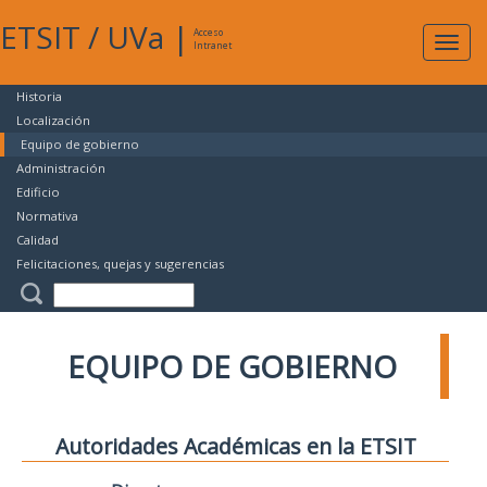
ETSIT
/
UVa
|
Acceso
Expan
Intranet
naveg
Historia
Localización
Equipo de gobierno
Administración
Edificio
Normativa
Calidad
Felicitaciones, quejas y sugerencias
EQUIPO DE GOBIERNO
Autoridades Académicas en la ETSIT