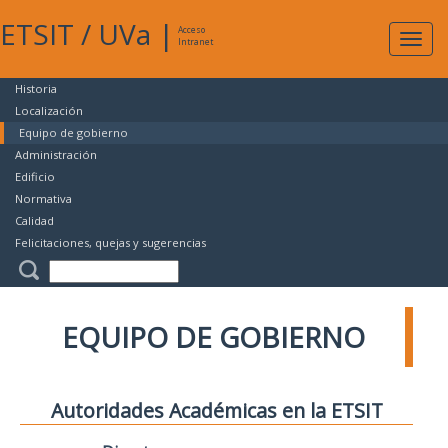
ETSIT
/
UVa
|
Acceso
Expan
Intranet
naveg
Historia
Localización
Equipo de gobierno
Administración
Edificio
Normativa
Calidad
Felicitaciones, quejas y sugerencias
EQUIPO DE GOBIERNO
Autoridades Académicas en la ETSIT