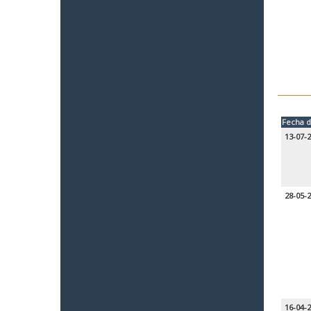
Fecha d
13-07-
28-05-
16-04-