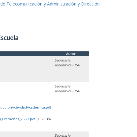
 de Telecomunicación y Administración y Dirección
Escuela
Autor
Secretaría
Académica ETSIT
Secretaría
Académica ETSIT
ribucionActividadAcademica.pdf
os_Examenes_26-27.pdf
(1322.387
Secretaría