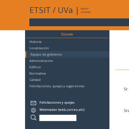
ETSIT
/
UVa
|
Acceso
Intranet
Escuela
Historia
Localización
Equipo de gobierno
Administración
Edificio
Normativa
Calidad
Felicitaciones, quejas y sugerencias
Sr
Felicitaciones y quejas
Webmaster (web,correo,etc)
Sr