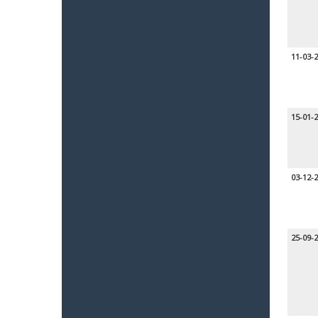
11-03-
15-01-
03-12-
25-09-