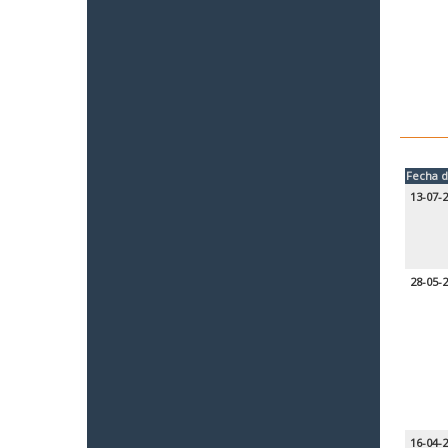
Fecha d
13-07-
28-05-
16-04-