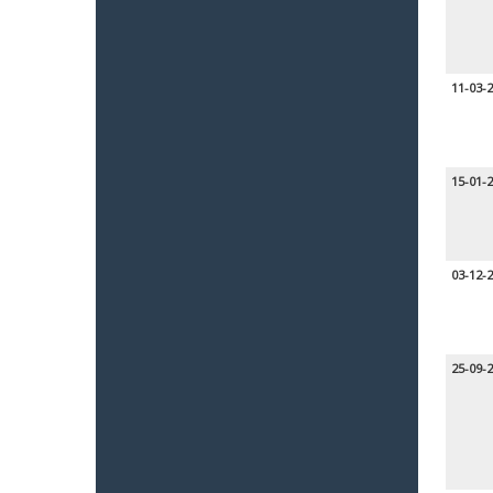
11-03-
15-01-
03-12-
25-09-