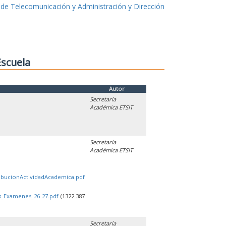
 de Telecomunicación y Administración y Dirección
Escuela
Autor
Secretaría
Académica ETSIT
Secretaría
Académica ETSIT
ribucionActividadAcademica.pdf
os_Examenes_26-27.pdf
(1322.387
Secretaría