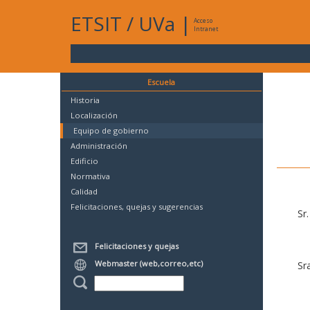
ETSIT
/
UVa
|
Acceso
Intranet
Escuela
Historia
Localización
Equipo de gobierno
Administración
Edificio
Normativa
Calidad
Felicitaciones, quejas y sugerencias
Sr
Felicitaciones y quejas
Webmaster (web,correo,etc)
Sr