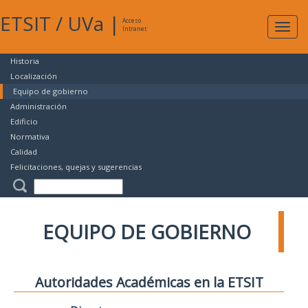
ETSIT
/
UVa
|
Acceso
Expan
Intranet
naveg
Historia
Localización
Equipo de gobierno
Administración
Edificio
Normativa
Calidad
Felicitaciones, quejas y sugerencias
EQUIPO DE GOBIERNO
Autoridades Académicas en la ETSIT