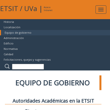
ETSIT
/
UVa
|
Acceso
Expan
Intranet
naveg
Historia
Localización
Equipo de gobierno
Administración
Edificio
Normativa
Calidad
Felicitaciones, quejas y sugerencias
EQUIPO DE GOBIERNO
Autoridades Académicas en la ETSIT