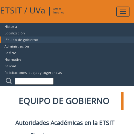
ETSIT
/
UVa
|
Acceso
Expan
Intranet
naveg
Historia
Localización
Equipo de gobierno
Administración
Edificio
Normativa
Calidad
Felicitaciones, quejas y sugerencias
EQUIPO DE GOBIERNO
Autoridades Académicas en la ETSIT