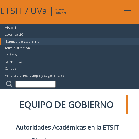
ETSIT
/
UVa
|
Acceso
Expan
Intranet
naveg
Historia
Localización
Equipo de gobierno
Administración
Edificio
Normativa
Calidad
Felicitaciones, quejas y sugerencias
EQUIPO DE GOBIERNO
Autoridades Académicas en la ETSIT