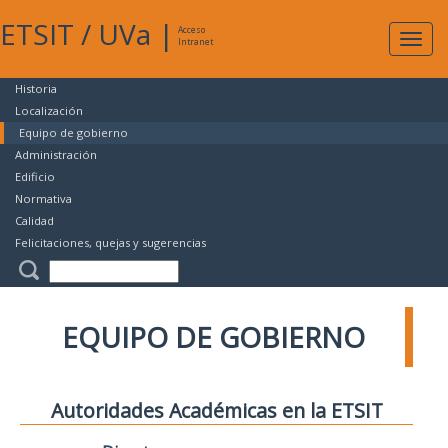
ETSIT
/
UVa
|
Acceso
Expan
Intranet
naveg
Historia
Localización
Equipo de gobierno
Administración
Edificio
Normativa
Calidad
Felicitaciones, quejas y sugerencias
EQUIPO DE GOBIERNO
Autoridades Académicas en la ETSIT