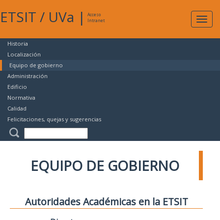
ETSIT
/
UVa
|
Acceso
Expan
Intranet
naveg
Historia
Localización
Equipo de gobierno
Administración
Edificio
Normativa
Calidad
Felicitaciones, quejas y sugerencias
EQUIPO DE GOBIERNO
Autoridades Académicas en la ETSIT