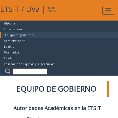
ETSIT
/
UVa
|
Acceso
Expan
Intranet
naveg
Historia
Localización
Equipo de gobierno
Administración
Edificio
Normativa
Calidad
Felicitaciones, quejas y sugerencias
EQUIPO DE GOBIERNO
Autoridades Académicas en la ETSIT