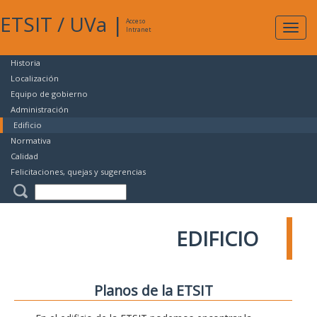
ETSIT
/
UVa
|
Acceso
Expan
Intranet
naveg
Historia
Localización
Equipo de gobierno
Administración
Edificio
Normativa
Calidad
Felicitaciones, quejas y sugerencias
EDIFICIO
Planos de la ETSIT