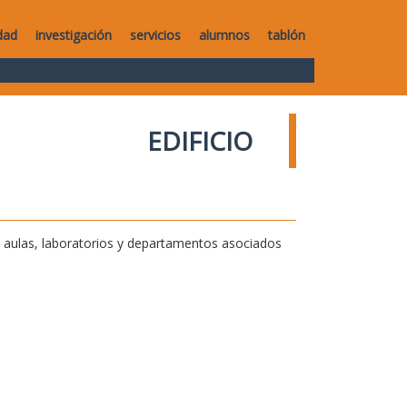
dad
investigación
servicios
alumnos
tablón
EDIFICIO
de aulas, laboratorios y departamentos asociados