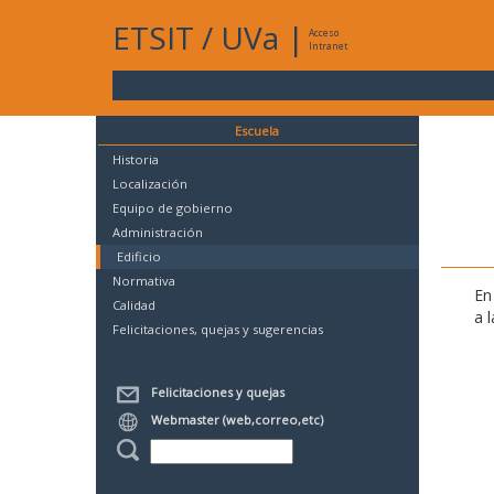
ETSIT
/
UVa
|
Acceso
Intranet
Escuela
Historia
Localización
Equipo de gobierno
Administración
Edificio
Normativa
En
Calidad
a 
Felicitaciones, quejas y sugerencias
Felicitaciones y quejas
Webmaster (web,correo,etc)