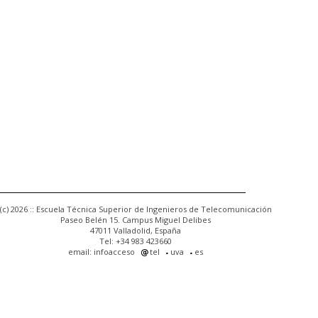
(c) 2026 :: Escuela Técnica Superior de Ingenieros de Telecomunicación
Paseo Belén 15. Campus Miguel Delibes
47011 Valladolid, España
Tel: +34 983 423660
email: infoacceso
tel
uva
es