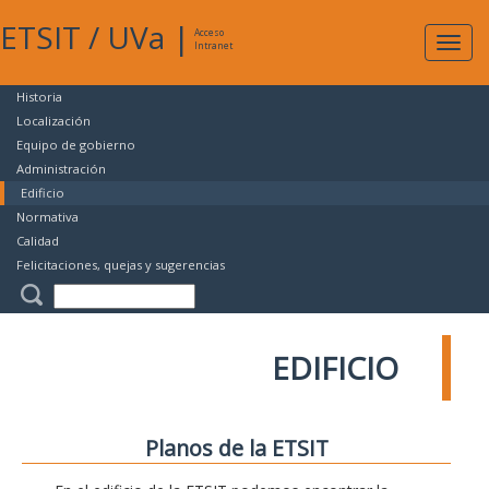
ETSIT
/
UVa
|
Acceso
Expan
Intranet
naveg
Historia
Localización
Equipo de gobierno
Administración
Edificio
Normativa
Calidad
Felicitaciones, quejas y sugerencias
EDIFICIO
Planos de la ETSIT