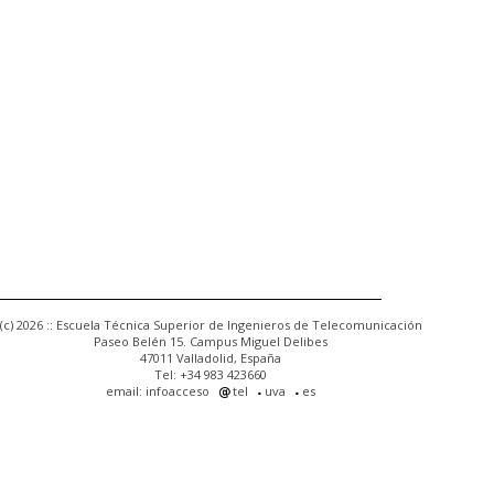
(c) 2026 :: Escuela Técnica Superior de Ingenieros de Telecomunicación
Paseo Belén 15. Campus Miguel Delibes
47011 Valladolid, España
Tel: +34 983 423660
email: infoacceso
tel
uva
es