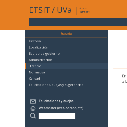
ETSIT
/
UVa
|
Acceso
Intranet
Escuela
Historia
Localización
Equipo de gobierno
Administración
Edificio
Normativa
En
Calidad
a 
Felicitaciones, quejas y sugerencias
Felicitaciones y quejas
Webmaster (web,correo,etc)