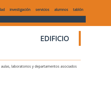
dad
investigación
servicios
alumnos
tablón
EDIFICIO
de aulas, laboratorios y departamentos asociados