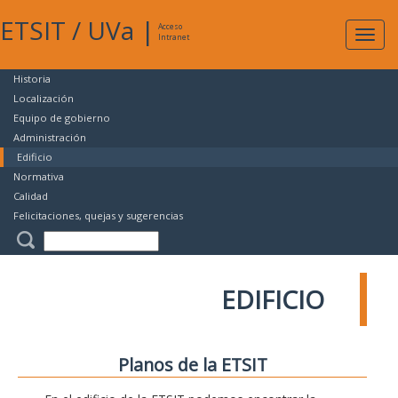
ETSIT
/
UVa
|
Acceso
Expan
Intranet
naveg
Historia
Localización
Equipo de gobierno
Administración
Edificio
Normativa
Calidad
Felicitaciones, quejas y sugerencias
EDIFICIO
Planos de la ETSIT