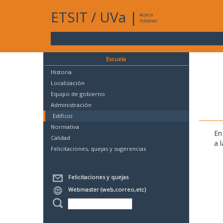
ETSIT
/
UVa
|
Acceso
Intranet
Escuela
Historia
Localización
Equipo de gobierno
Administración
Edificio
Normativa
En
Calidad
a 
Felicitaciones, quejas y sugerencias
Felicitaciones y quejas
Webmaster (web,correo,etc)