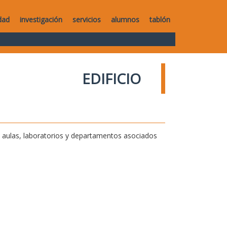
dad
investigación
servicios
alumnos
tablón
EDIFICIO
de aulas, laboratorios y departamentos asociados