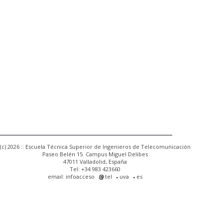
(c) 2026 :: Escuela Técnica Superior de Ingenieros de Telecomunicación
Paseo Belén 15. Campus Miguel Delibes
47011 Valladolid, España
Tel: +34 983 423660
email: infoacceso
tel
uva
es