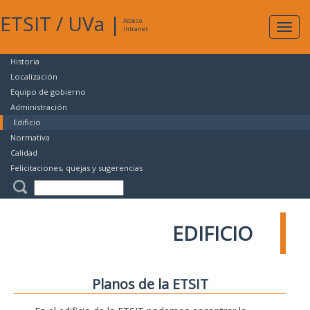
ETSIT
/
UVa
|
Acceso
Expan
Intranet
naveg
Historia
Localización
Equipo de gobierno
Administración
Edificio
Normativa
Calidad
Felicitaciones, quejas y sugerencias
EDIFICIO
Planos de la ETSIT