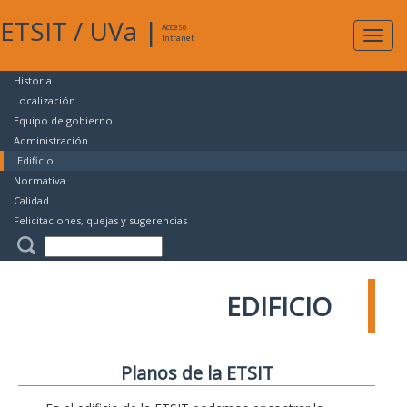
ETSIT
/
UVa
|
Acceso
Expan
Intranet
naveg
Historia
Localización
Equipo de gobierno
Administración
Edificio
Normativa
Calidad
Felicitaciones, quejas y sugerencias
EDIFICIO
Planos de la ETSIT