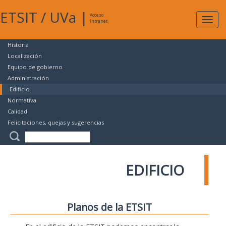
ETSIT
/
UVa
|
Acceso
Expan
Intranet
naveg
Historia
Localización
Equipo de gobierno
Administración
Edificio
Normativa
Calidad
Felicitaciones, quejas y sugerencias
EDIFICIO
Planos de la ETSIT