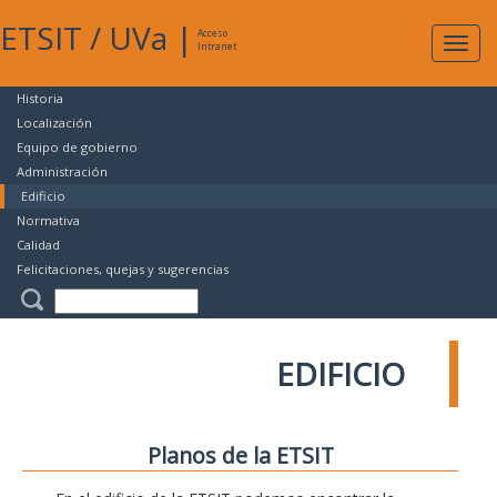
ETSIT
/
UVa
|
Acceso
Expan
Intranet
naveg
Historia
Localización
Equipo de gobierno
Administración
Edificio
Normativa
Calidad
Felicitaciones, quejas y sugerencias
EDIFICIO
Planos de la ETSIT