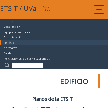
ETSIT
/
UVa
|
Acceso
Expan
Intranet
naveg
Historia
Localización
Equipo de gobierno
Administración
Edificio
Normativa
Calidad
Felicitaciones, quejas y sugerencias
EDIFICIO
Planos de la ETSIT