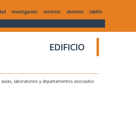
dad
investigación
servicios
alumnos
tablón
EDIFICIO
de aulas, laboratorios y departamentos asociados