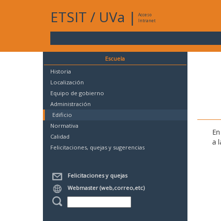
ETSIT
/
UVa
|
Acceso
Intranet
Escuela
Historia
Localización
Equipo de gobierno
Administración
Edificio
Normativa
En
Calidad
a 
Felicitaciones, quejas y sugerencias
Felicitaciones y quejas
Webmaster (web,correo,etc)