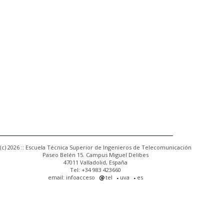
(c) 2026 :: Escuela Técnica Superior de Ingenieros de Telecomunicación
Paseo Belén 15. Campus Miguel Delibes
47011 Valladolid, España
Tel: +34 983 423660
email: infoacceso
tel
uva
es