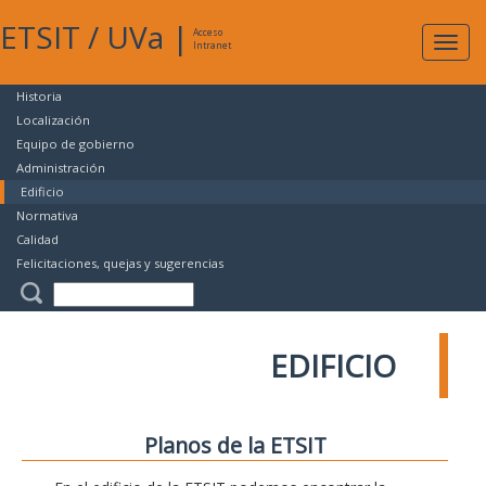
ETSIT
/
UVa
|
Acceso
Expan
Intranet
naveg
Historia
Localización
Equipo de gobierno
Administración
Edificio
Normativa
Calidad
Felicitaciones, quejas y sugerencias
EDIFICIO
Planos de la ETSIT