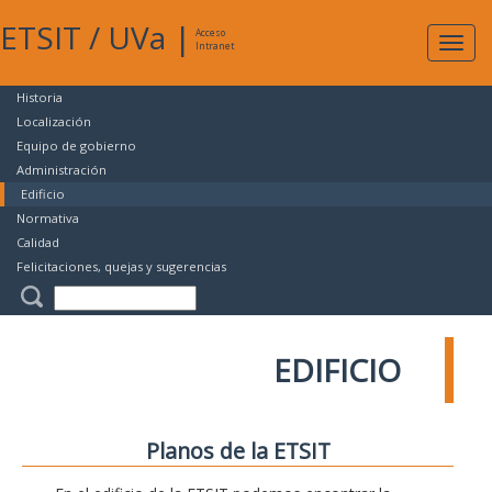
ETSIT
/
UVa
|
Acceso
Expan
Intranet
naveg
Historia
Localización
Equipo de gobierno
Administración
Edificio
Normativa
Calidad
Felicitaciones, quejas y sugerencias
EDIFICIO
Planos de la ETSIT