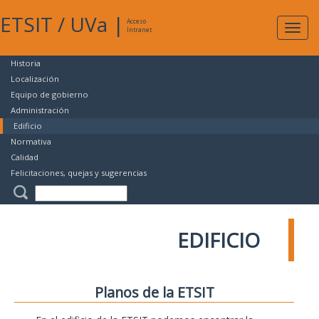
ETSIT
/
UVa
|
Acceso
Expan
Intranet
naveg
Historia
Localización
Equipo de gobierno
Administración
Edificio
Normativa
Calidad
Felicitaciones, quejas y sugerencias
EDIFICIO
Planos de la ETSIT