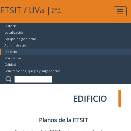
ETSIT
/
UVa
|
Acceso
Expan
Intranet
naveg
Historia
Localización
Equipo de gobierno
Administración
Edificio
Normativa
Calidad
Felicitaciones, quejas y sugerencias
EDIFICIO
Planos de la ETSIT