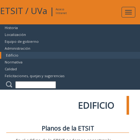
ETSIT
/
UVa
|
Acceso
Expan
Intranet
naveg
Historia
Localización
Equipo de gobierno
Administración
Edificio
Normativa
Calidad
Felicitaciones, quejas y sugerencias
EDIFICIO
Planos de la ETSIT