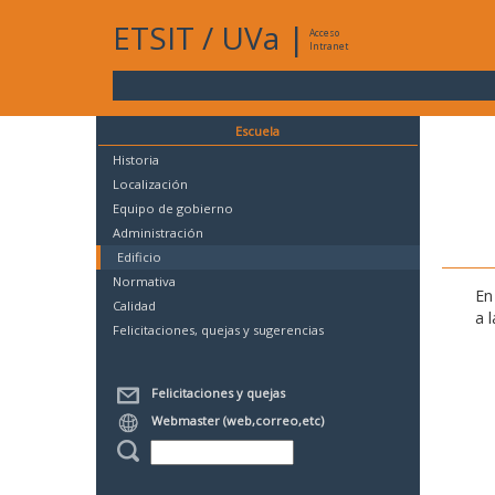
ETSIT
/
UVa
|
Acceso
Intranet
Escuela
Historia
Localización
Equipo de gobierno
Administración
Edificio
Normativa
En
Calidad
a 
Felicitaciones, quejas y sugerencias
Felicitaciones y quejas
Webmaster (web,correo,etc)