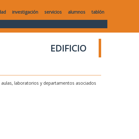
dad
investigación
servicios
alumnos
tablón
EDIFICIO
de aulas, laboratorios y departamentos asociados