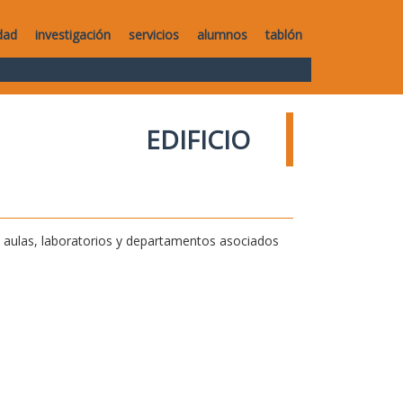
dad
investigación
servicios
alumnos
tablón
EDIFICIO
de aulas, laboratorios y departamentos asociados