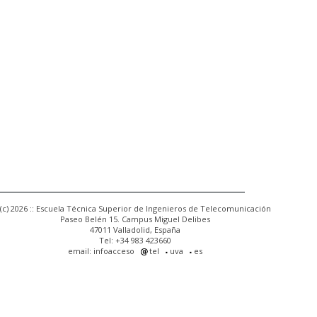
(c) 2026 :: Escuela Técnica Superior de Ingenieros de Telecomunicación
Paseo Belén 15. Campus Miguel Delibes
47011 Valladolid, España
Tel: +34 983 423660
email: infoacceso
tel
uva
es