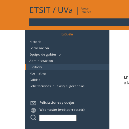
ETSIT
/
UVa
|
Acceso
Intranet
Escuela
Historia
Localización
Equipo de gobierno
Administración
Edificio
Normativa
En
Calidad
a 
Felicitaciones, quejas y sugerencias
Felicitaciones y quejas
Webmaster (web,correo,etc)