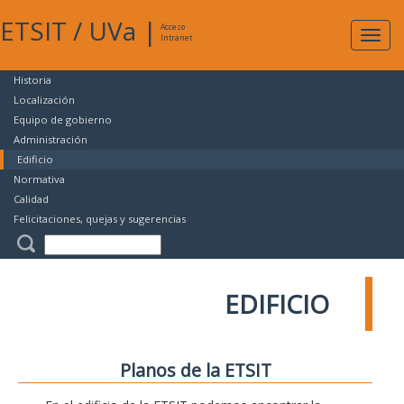
ETSIT
/
UVa
|
Acceso
Expan
Intranet
naveg
Historia
Localización
Equipo de gobierno
Administración
Edificio
Normativa
Calidad
Felicitaciones, quejas y sugerencias
EDIFICIO
Planos de la ETSIT