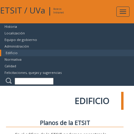
ETSIT
/
UVa
|
Acceso
Expan
Intranet
naveg
Historia
Localización
Equipo de gobierno
Administración
Edificio
Normativa
Calidad
Felicitaciones, quejas y sugerencias
EDIFICIO
Planos de la ETSIT