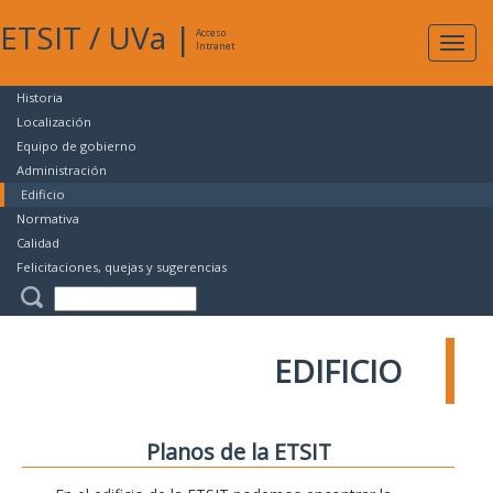
ETSIT
/
UVa
|
Acceso
Expan
Intranet
naveg
Historia
Localización
Equipo de gobierno
Administración
Edificio
Normativa
Calidad
Felicitaciones, quejas y sugerencias
EDIFICIO
Planos de la ETSIT